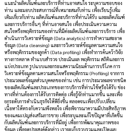
แนะนำผลิตภัณฑ์และบริการที่ท่านอาจสนใจ ระบุความชอบของ
ท่าน และมอบประสบการณ์ที่เหมาะสมกับท่าน เพื่อเรียนรู้เพิ่ม
เติมเกี่ยวกับท่าน ผลิตภัณฑ์และบริการที่ท่านได้รับ และผลิตภัณฑ์
และการบริการอื่นๆ ที่ท่านอาจสนใจ เพื่อประเมินความความ
สนใจหรือพฤติกรรมของท่านที่มีต่อผลิตภัณฑ์และการบริการ เพื่อ
ดำเนินการวิเคราะห์ข้อมูล (Data analytics) การทำความสะอาด
ข้อมูล (Data cleansing) และการวิเคราะห์ข้อมูลตามความสนใจ
หรือพฤติกรรมของลูกค้า (Data profiling) เพื่อทำการค้นคว้าวิจัย
ทางการตลาด ทำแบบสำรวจ ประเมินผล พฤติกรรม สถิติและการ
แบ่งประเภท รูปแบบและกระแสความนิยมด้านการบริโภค การ
วิเคราะห์ข้อมูลตามความสนใจหรือพฤติกรรม (Profiling) จากการ
ประมวลผลข้อมูลส่วนบุคคลของท่าน เช่น การประมวลผลจากชนิด
ของผลิตภัณฑ์และประเภทของการบริการที่ท่านใช้หรือได้รับ ช่อง
ทางที่ท่านต้องการได้รับการติดต่อ เพื่อรู้จักท่านมากขึ้น และเพื่อ
ยกระดับการดำเนินธุรกิจให้ดียิ่งขึ้น ตลอดจนเพื่อปรับเปลี่ยน
เนื้อหาให้ตรงกับความพึงพอใจ เพื่อพิจารณาความมีประสิทธิภาพ
ของแคมเปญส่งเสริมการขาย เพื่อระบุและแก้ไขปัญหาที่เกิดขึ้น
กับผลิตภัณฑ์และการบริการที่มีอยู่ เพื่อการพัฒนาคุณภาพของ
ข้อมูล เพื่อจุดประสงค์ดังกล่าว เราจะเก็บรวบรวมและเปิดเผย