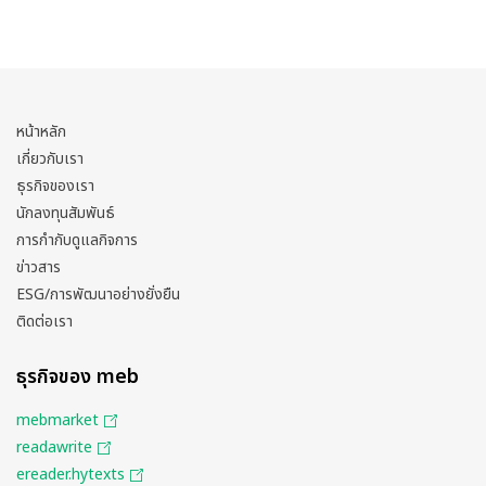
หน้าหลัก
เกี่ยวกับเรา
ธุรกิจของเรา
นักลงทุนสัมพันธ์
การกำกับดูแลกิจการ
ข่าวสาร
ESG/การพัฒนาอย่างยั่งยืน
ติดต่อเรา
ธุรกิจของ meb
mebmarket
readawrite
ereader.hytexts