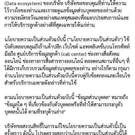
(Data ecosystem) ของบริษัท บริษัทขอขอบคุณที่ท่านให้ความ
ไว้วางใจของท่านและเราจะดูแลข้อมูลส่วนบุคคลของท่านด้วย
ความระมัดระวังและอย่างสมเหตุสมผลเพื่อมอบประสบการณ์และ
การให้บริการลูกค้าอย่างดีที่สุดเฉพาะให้แก่ท่าน
นโยบายความเป็นส่วนตัวฉบับนี้ ("นโยบายความเป็นส่วนตัว") ใช้
บังคับคลอบคลุมถึงร้านค้าปลีก เว็บไซต์ แอพพลิเคชั่นบนโทรศัพท์
มือถือ ศูนย์บริการข้อมูลลูกค้า (call center) ช่องทางสื่อสังคม
ออนไลน์ ช่องทางการสื่อสารทางออนไลน์ ตลอดจนสถานที่อื่นๆ ที่
ได้มีการเก็บรวบรวมข้อมูลส่วนบุคคลของท่าน อย่างไรก็ตาม กรุณา
อ่านนโยบายความเป็นส่วนตัวฉบับนี้ควบคู่กับข้อตกลงและเงื่อนไข
สำหรับบริการเฉพาะดังกล่าวที่ท่านใช้
ตามนโยบายความเป็นส่วนตัวฉบับนี้ "ข้อมูลส่วนบุคคล" หมายถึง
"ข้อมูลใด ๆ ที่เกี่ยวข้องกับตัวบุคคลหรือที่ทำให้สามารถระบุตัว
บุคคลนั้นได้ ตามที่ระบุด้านล่าง"
บริษัทขอสงวนสิทธิ์ในการแก้ไขนโยบายความเป็นส่วนตัวนี้เป็น
ครั้งคราว ดังนั้น โปรดตรวจสอบว่านโยบายความเป็นส่วนตัวนี้ได้