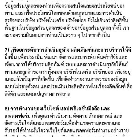
ข้อมูลส่วนบุคคลของท่านเพื่อความสนใจและผลประโยชน์ของ
ท่าน และเพื่อประโยชน์โดยชอบด้วยกฎหมายและการดำเนิน
ธุรกิจของบริษัท บริษัทในเครือ บริษัทย่อย ซึ่งไม่เกินกว่าสิทธิขั้น
พื้นฐานในข้อมูลส่วนบุคคลของเจ้าของข้อมูลส่วนบุคคล ทั้งนี้ เรา
จะขอความยินยอมจากท่านเป็นคราว ๆ ไป หากจำเป็น
7) เพื่อยกระดับการดำเนินธุรกิจ ผลิตภัณฑ์และการบริการให้ดี
ยิ่งขึ้น
เพื่อประเมิน พัฒนา จัดการและยกระดับ ค้นคว้าวิจัยและ
พัฒนาการให้บริการ ผลิตภัณฑ์ ระบบและการดำเนินธุรกิจให้แก่
ท่านและลูกค้าของเราทั้งหมด บริษัทในเครือ บริษัทย่อย เพื่อระบุ
และแก้ไขปัญหาที่เกิดขึ้น เพื่อจัดทำรายงานภาพรวมของข้อมูล
แบบไม่ระบุตัวตน และประเมินประสิทธิภาพในเรื่องผลิตภัณฑ์ สื่อ
ดิจิทัล และแคมเปญทางการตลาด
8) การทำงานของเว็บไซต์ แอปพลิเคชันมือถือ และ
แพลตฟอร์ม
เพื่อดูแล ดำเนินงาน ติดตาม สังเกตการณ์ และ
จัดการเว็บไซต์และแพลตฟอร์มเพื่ออำนวยความสะดวกและ
รับรองให้ท่านมั่นใจว่าเว็บไซต์และแพลตฟอร์มทำงานอย่างราบ