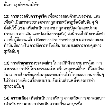
มั่นทางธุรกิจของบริษัท
12) การตรวจจับการทุจริต
เพื่อตรวจสอบตัวตนของท่าน และ
เพื่อดำเนินการตรวจสอบทางกฎหมายหรือกฎข้อบังคับอื่นๆ ที่
บังคับใช้ (เช่น เพื่อดำเนินการตามกฎหมายป้องกันและปราบ
ปรามการฟอกเงิน และป้องกันการทุจริต) ทั้งนี้ รวมไปถึงการจัดทำ
รายชื่อผู้มีความเสี่ยง (Sanction list checking) การตรวจสอบและ
ทำบันทึกภายใน การจัดการทรัพย์สิน ระบบ และการควบคุมทาง
ธุรกิจอื่นๆ
13) การทำธุรกรรมขององค์กร
ในกรณีที่มีการขาย การโอน การ
ควบรวม การปรับโครงสร้างองค์กร หรือเหตุการณ์อื่นๆ ที่ใกล้เคียง
กัน เราอาจโอนข้อมูลส่วนบุคคลของท่านไปยังบุคคลภายนอกอื่นๆ
ไม่ว่าจะรายเดียวหรือหลายราย อันเป็นส่วนหนึ่งของการทำ
ธุรกรรมนั้นๆ
14) ความเสี่ยง
เพื่อดำเนินการบริหารความเสี่ยง การตรวจสอบกา
รดําเนินงาน และการประเมินความเสี่ยง และ/หรือ