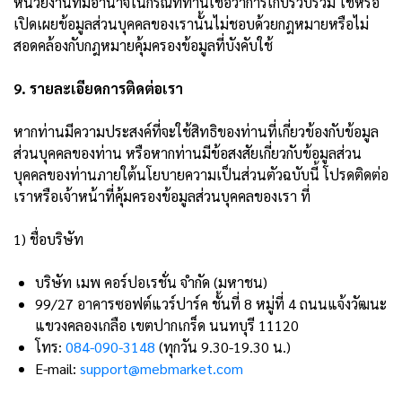
หน่วยงานที่มีอำนาจในกรณีที่ท่านเชื่อว่าการเก็บรวบรวม ใช้หรือ
เปิดเผยข้อมูลส่วนบุคคลของเรานั้นไม่ชอบด้วยกฎหมายหรือไม่
สอดคล้องกับกฎหมายคุ้มครองข้อมูลที่บังคับใช้
9. รายละเอียดการติดต่อเรา
หากท่านมีความประสงค์ที่จะใช้สิทธิของท่านที่เกี่ยวข้องกับข้อมูล
ส่วนบุคคลของท่าน หรือหากท่านมีข้อสงสัยเกี่ยวกับข้อมูลส่วน
บุคคลของท่านภายใต้นโยบายความเป็นส่วนตัวฉบับนี้ โปรดติดต่อ
เราหรือเจ้าหน้าที่คุ้มครองข้อมูลส่วนบุคคลของเรา ที่
1) ชื่อบริษัท
บริษัท เมพ คอร์ปอเรชั่น จำกัด (มหาชน)
99/27 อาคารซอฟต์แวร์ปาร์ค ชั้นที่ 8 หมู่ที่ 4 ถนนแจ้งวัฒนะ
แขวงคลองเกลือ เขตปากเกร็ด นนทบุรี 11120
โทร:
084-090-3148
(ทุกวัน 9.30-19.30 น.)
E-mail:
support@mebmarket.com