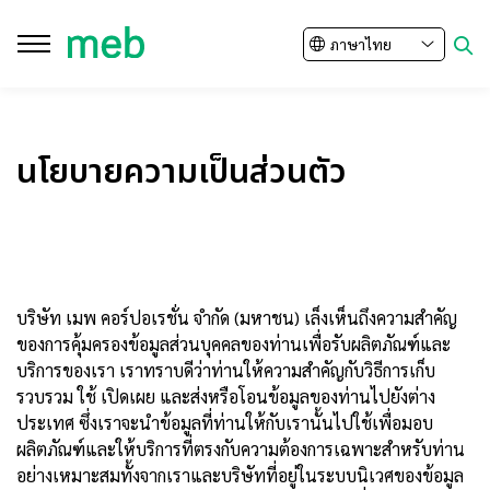
ภาษาไทย
ปิด
ค้นหาในเว็บไซต์
นโยบายความเป็นส่วนตัว
Enhanced by
บริษัท เมพ คอร์ปอเรชั่น จำกัด (มหาชน) เล็งเห็นถึงความสำคัญ
ของการคุ้มครองข้อมูลส่วนบุคคลของท่านเพื่อรับผลิตภัณฑ์และ
บริการของเรา เราทราบดีว่าท่านให้ความสำคัญกับวิธีการเก็บ
รวบรวม ใช้ เปิดเผย และส่งหรือโอนข้อมูลของท่านไปยังต่าง
ประเทศ ซึ่งเราจะนำข้อมูลที่ท่านให้กับเรานั้นไปใช้เพื่อมอบ
ผลิตภัณฑ์และให้บริการที่ตรงกับความต้องการเฉพาะสำหรับท่าน
อย่างเหมาะสมทั้งจากเราและบริษัทที่อยู่ในระบบนิเวศของข้อมูล