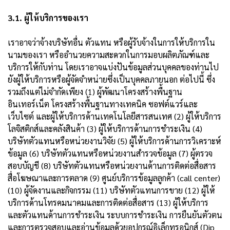
3.1. ผู้ให้บริการของเรา
เราอาจว่าจ้างบริษัทอื่น ตัวแทน หรือผู้รับจ้างในการให้บริการใน
นามของเรา หรืออำนวยความสะดวกในการมอบผลิตภัณฑ์และ
บริการให้กับท่าน โดยเราอาจแบ่งปันข้อมูลส่วนบุคคลของท่านไป
ยังผู้ให้บริการหรือผู้จัดจำหน่ายซึ่งเป็นบุคคลภายนอก ต่อไปนี้ ซึ่ง
รวมถึงแต่ไม่จำกัดเพียง (1) ผู้พัฒนาโครงสร้างพื้นฐาน
อินเทอร์เน็ต โครงสร้างพื้นฐานทางเทคนิค ซอฟต์แวร์และ
เว็บไซต์ และผู้ให้บริการด้านเทคโนโลยีสารสนเทศ (2) ผู้ให้บริการ
โลจิสติกส์และคลังสินค้า (3) ผู้ให้บริการด้านการชำระเงิน (4)
บริษัทตัวแทนหรือหน่วยงานวิจัย (5) ผู้ให้บริการด้านการวิเคราะห์
ข้อมูล (6) บริษัทตัวแทนหรือหน่วยงานสำรวจข้อมูล (7) ผู้ตรวจ
สอบบัญชี (8) บริษัทตัวแทนหรือหน่วยงานด้านการติดต่อสื่อสาร
สื่อโฆษณาและการตลาด (9) ศูนย์บริการข้อมูลลูกค้า (call center)
(10) ผู้จัดงานและกิจกรรม (11) บริษัทตัวแทนการขาย (12) ผู้ให้
บริการด้านโทรคมนาคมและการติดต่อสื่อสาร (13) ผู้ให้บริการ
และตัวแทนด้านการชำระเงิน ระบบการชำระเงิน การยืนยันตัวตน
และการตรวจสอบและอ่านข้อมูลด้วยอุปกรณ์อิเล็กทรอนิกส์ (Dip