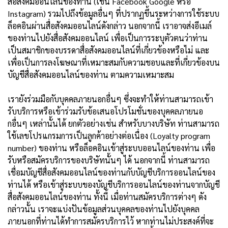
สื่อสังคมออนไลน์ของท่าน (เช่น Facebook Google หรือ
Instagram) รวมไปถึงข้อมูลอื่นๆ ที่ปรากฏขึ้นระหว่างการใช้ระบบ
ล็อคอินผ่านสื่อสังคมออนไลน์ดังกล่าว นอกจากนี้ เราอาจส่งอีเมล์
ของท่านไปยังสื่อสังคมออนไลน์ เพื่อเป็นการระบุตัวตนว่าท่าน
เป็นสมาชิกของบรรดาสื่อสังคมออนไลน์ที่เกี่ยวข้องหรือไม่ และ
เพื่อเป็นการลงโฆษณาที่เหมาะสมกับความชอบและที่เกี่ยวข้องบน
บัญชีสื่อสังคมออนไลน์ของท่าน ตามความเหมาะสม
เรายังร่วมมือกับบุคคลภายนอกอื่นๆ ซึ่งจะทำให้ท่านสามารถเข้า
รับบริการหรือเข้าร่วมรับข้อเสนอโปรโมชั่นของบุคคลภายนอ
กอื่นๆ เหล่านั้นได้ ยกตัวอย่างเช่น สำหรับบางบริษัท ท่านสามารถ
ใช้เลขโปรแกรมการเป็นลูกค้าอย่างต่อเนื่อง (Loyalty program
number) ของท่าน หรือล็อคอินเข้าสู่ระบบออนไลน์ของท่าน เพื่อ
รับหรือสมัครบริการของบริษัทนั้นๆ ได้ นอกจากนี้ ท่านสามารถ
เชื่อมบัญชีสื่อสังคมออนไลน์ของท่านกับบัญชีบริการออนไลน์ของ
ท่านได้ หรือเข้าสู่ระบบของบัญชีบริการออนไลน์ของท่านจากบัญชี
สื่อสังคมออนไลน์ของท่าน ทั้งนี้ เมื่อท่านสมัครบริการต่างๆ ดัง
กล่าวนั้น เราจะแบ่งปันข้อมูลส่วนบุคคลของท่านไปยังบุคคล
ภายนอกที่ท่านได้ทำการสมัครบริการไว้ หากท่านไม่ประสงค์ที่จะ