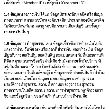
รหัสสมาชิก (Member ID) รหัสลูกค้า (Customer ID))
1.4 ข้อมูลทางการเงิน
ได้แก่ ข้อมูลบัตรเครดิต/เดบิตหรือข้อมูล
ทางธนาคาร หมายเลขบัตรเครดิต/เดบิต ประเภทของบัตรเครดิต
วันที่ออกบัตร/วันหมดอายุ รอบบิล รายละเอียดบัญชี และข้อมูล
ทางการเงินอื่นๆ
1.5 ข้อมูลการทำธุรกรรม
เช่น ข้อมูลเกี่ยวกับการชำระเงินไปยัง
และจากท่าน วันที่และ/หรือเวลาที่ชำระเงิน ยอดชำระเงิน ข้อมูล
เกี่ยวกับการขอเงินคืน ยอดเงินคืน คะแนนสะสม วันที่และสถานที่
ที่ซื้อ หมายเลขการซื้อหรือคำสั่งซื้อ วันนัดหมายเข้ารับบริการ ที่
อยู่/วันที่และเวลาในการรับหรือจัดส่ง ข้อความตอบรับของผู้รับ
ข้อความลงท้ายในอีเมล์ของผู้รับ ข้อมูลการรับประกันสินค้า คำร้อง
เรียนและข้อเรียกร้อง ข้อมูลการจอง ข้อมูลการเช่า ธุรกรรม
ประวัติการทำธุรกรรม สถานที่ สถานะของธุรกรรม ธุรกรรม
ทางการขายในอดีต สถานะ สถานะการทำธุรกรรม พฤติกรรมการ
ซื้อ และข้อมูลอื่นๆ ของผลิตภัณฑ์และบริการที่ท่านซื้อ
1.6 ข้อมูลทางเทคนิค
เช่น เลขที่อยู่ไอพีหรืออินเทอร์เน็ตโพรโท