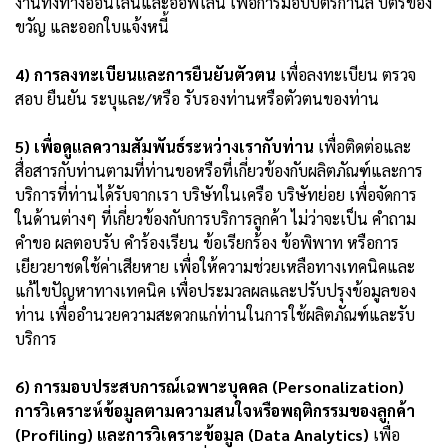
งานทั้งทางออนไลน์และออฟไลน์ เพื่อการมอบบัตรกำนัล บัตรของ
ขวัญ และออกใบแจ้งหนี้
4) การลงทะเบียนและการยืนยันตัวตน
เพื่อลงทะเบียน ตรวจ
สอบ ยืนยัน ระบุและ/หรือ รับรองท่านหรือตัวตนของท่าน
5) เพื่อดูแลความสัมพันธ์ระหว่างเรากับท่าน
เพื่อติดต่อและ
สื่อสารกับท่านตามที่ท่านขอหรือที่เกี่ยวข้องกับผลิตภัณฑ์และการ
บริการที่ท่านได้รับจากเรา บริษัทในเครือ บริษัทย่อย เพื่อจัดการ
ในด้านต่างๆ ที่เกี่ยวข้องกับการบริการลูกค้า ไม่ว่าจะเป็น คำถาม
คำขอ ผลตอบรับ คำร้องเรียน ข้อเรียกร้อง ข้อพิพาท หรือการ
เยียวยาชดใช้ค่าเสียหาย เพื่อให้ความช่วยเหลือทางเทคนิคและ
แก้ไขปัญหาทางเทคนิค เพื่อประมวลผลและปรับปรุงข้อมูลของ
ท่าน เพื่ออำนวยความสะดวกแก่ท่านในการใช้ผลิตภัณฑ์และรับ
บริการ
6) การมอบประสบการณ์เฉพาะบุคคล (Personalization)
การวิเคราะห์ข้อมูลตามความสนใจหรือพฤติกรรมของลูกค้า
(Profiling) และการวิเคราะข้อมูล (Data Analytics)
เพื่อ