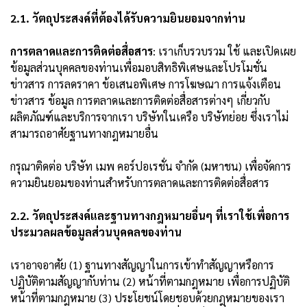
2.1. วัตถุประสงค์ที่ต้องได้รับความยินยอมจากท่าน
การตลาดและการติดต่อสื่อสาร
: เราเก็บรวบรวม ใช้ และเปิดเผย
ข้อมูลส่วนบุคคลของท่านเพื่อมอบสิทธิพิเศษและโปรโมชั่น
ข่าวสาร การลดราคา ข้อเสนอพิเศษ การโฆษณา การแจ้งเตือน
ข่าวสาร ข้อมูล การตลาดและการติดต่อสื่อสารต่างๆ เกี่ยวกับ
ผลิตภัณฑ์และบริการจากเรา บริษัทในเครือ บริษัทย่อย ซึ่งเราไม่
สามารถอาศัยฐานทางกฎหมายอื่น
กรุณาติดต่อ บริษัท เมพ คอร์ปอเรชั่น จำกัด (มหาชน) เพื่อจัดการ
ความยินยอมของท่านสำหรับการตลาดและการติดต่อสื่อสาร
2.2. วัตถุประสงค์และฐานทางกฎหมายอื่นๆ ที่เราใช้เพื่อการ
ประมวลผลข้อมูลส่วนบุคคลของท่าน
เราอาจอาศัย (1) ฐานทางสัญญาในการเข้าทำสัญญาหรือการ
ปฏิบัติตามสัญญากับท่าน (2) หน้าที่ตามกฎหมาย เพื่อการปฏิบัติ
หน้าที่ตามกฎหมาย (3) ประโยชน์โดยชอบด้วยกฎหมายของเรา