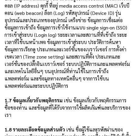
คอล (IP address) คุกกี้ ที่อยู่ media access control (MAC) เว็บบี
คอน (web beacon) ล็อก (Log) รหัสอุปกรณ์ (Device ID) รุ่น
อุปกรณ์และประเภทของอุปกรณ์ เครือข่าย ข้อมูลการเชื่อมต่อ
ข้อมูลการเข้าถึง ข้อมูลการเข้าใช้งานแบบ single sign-on (SSO)
การเข้าสู่ระบบ (Login log) ระยะเวลาและสถานที่ที่เข้าถึง ระยะ
เวลาที่ใช้บนหน้าเพจ ข้อมูลการเข้าสู่ระบบ ประวัติการค้นหา
ข้อมูลการเรียกดู ประเภทและเวอร์ชั่นของเบราว์เซอร์ การตั้งค่า
เขตเวลา (Time zone setting) และสถานที่ตั้ง ประเภทและ
เวอร์ชั่นของปลั๊กอินเบราว์เซอร์ ระบบปฏิบัติการและแพลตฟอร์ม
และเทคโนโลยีอื่นๆ บนอุปกรณ์ที่ท่านใช้ในการเข้าถึง
แพลตฟอร์ม และข้อมูลทางเทคนิคอื่นๆ จากการใช้บน
แพลตฟอร์มและระบบปฏิบัติการ
1.7 ข้อมูลเกี่ยวกับพฤติกรรม
เช่น ข้อมูลเกี่ยวกับพฤติกรรมการ
ซื้อของท่าน และข้อมูลที่ได้รับจากการใช้ผลิตภัณฑ์และบริการของ
เรา
1.8 รายละเอียดข้อมูลส่วนตัว
เช่น ชื่อผู้ใช้และรหัสผ่านของ