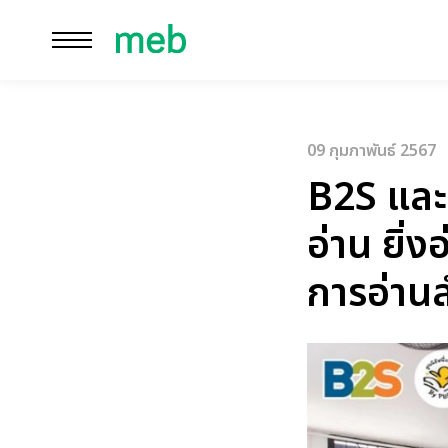
ปิด
ค้นหาในเว็
09 กุมภาพันธ์ 2567
B2S และ
อ่าน ยิ่ง
การอ่าน