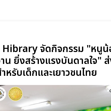
บไซต์
 Hibrary จัดกิจกรรม "หนูน้
อ่าน ยิ่งสร้างแรงบันดาลใจ" ส
สำหรับเด็กและเยาวชนไทย